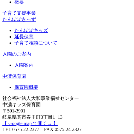
概要
子育て支援事業
たんぽぽきっず
たんぽぽキッズ
延長保育
子育て相談について
入園のご案内
入園案内
中濃保育園
保育園概要
社会福祉法人大和事業福祉センター
中濃キッズ保育園
〒501-3901
岐阜県関市春里町3丁目1−13
【 Google map で開く→ 】
TEL 0575-22-2377 FAX 0575-24-2327