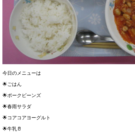
今日のメニューは
🌟ごはん
🌟ポークビーンズ
🌟春雨サラダ
🌟コアコアヨーグルト
🌟牛乳🥛