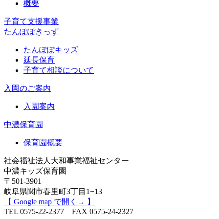
概要
子育て支援事業
たんぽぽきっず
たんぽぽキッズ
延長保育
子育て相談について
入園のご案内
入園案内
中濃保育園
保育園概要
社会福祉法人大和事業福祉センター
中濃キッズ保育園
〒501-3901
岐阜県関市春里町3丁目1−13
【 Google map で開く→ 】
TEL 0575-22-2377 FAX 0575-24-2327