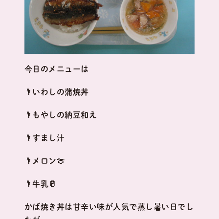
今日のメニューは
🌂いわしの蒲焼丼
🌂もやしの納豆和え
🌂すまし汁
🌂メロン🍈
🌂牛乳🥛
かば焼き丼は甘辛い味が人気で蒸し暑い日でし