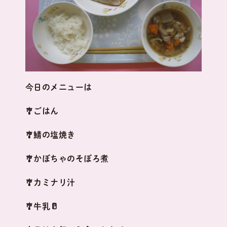
今日のメニューは
🎐ごはん
🎐鯖の塩焼き
🎐かぼちゃのそぼろ煮
🎐カミナリ汁
🎐牛乳🥛