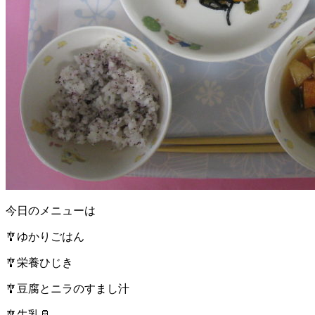
今日のメニューは
🎐ゆかりごはん
🎐栄養ひじき
🎐豆腐とニラのすまし汁
🎐牛乳🥛