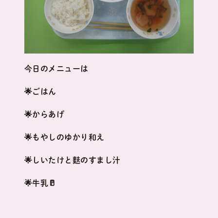
今日のメニューは
🌟ごはん
🌟からあげ
🌟もやしのゆかり和え
🌟しいたけと麩のすまし汁
🌟牛乳🥛