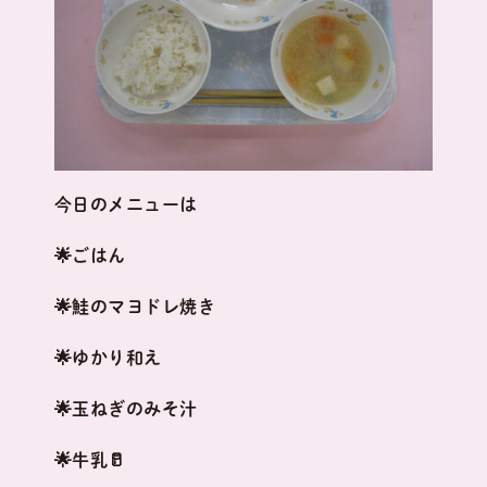
今日のメニューは
🌟ごはん
🌟鮭のマヨドレ焼き
🌟ゆかり和え
🌟玉ねぎのみそ汁
🌟牛乳🥛