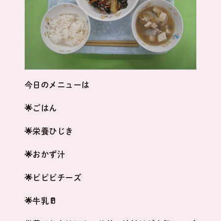
今日のメニューは
🌟ごはん
🌟栄養ひじき
🌟おかず汁
🌟ピピピチーズ
🌟牛乳🥛