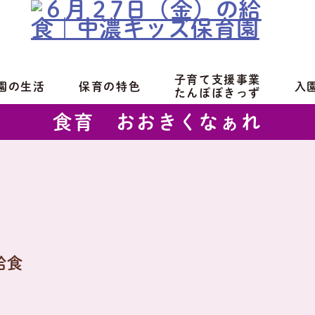
子育て支援事業
園の生活
保育の特色
入
たんぽぽきっず
食育 おおきくなぁれ
給食