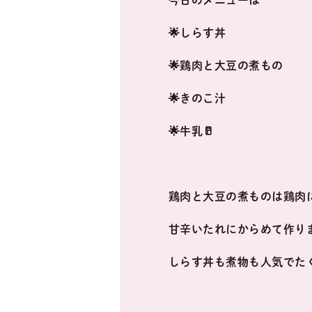
今日のメニューは
🌟しらす丼
🌟鶏肉と大豆の煮もの
🌟きのこ汁
🌟牛乳🥛
鶏肉と大豆の煮ものは鶏肉
甘辛いたれにからめて作り
しらす丼も煮物も人気でた