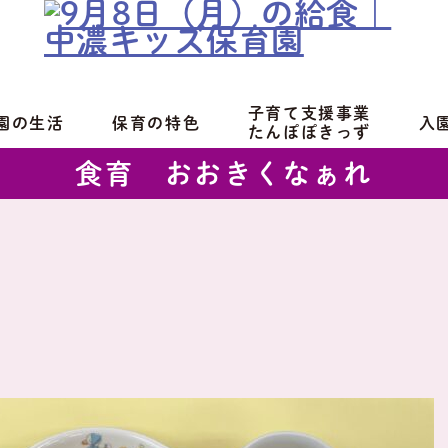
子育て支援事業
園の生活
保育の特色
入
たんぽぽきっず
食育 おおきくなぁれ
食