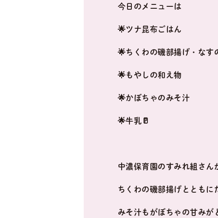
今日のメニューは
🌟ツナ昆布ごはん
🌟ちくわの磯部揚げ・なす
🌟もやしの和え物
🌟かぼちゃのみそ汁
🌟牛乳🥛
中濃保育園のすみれ組さん
ちくわの磯部揚げとともに
みそ汁もがぼちゃの甘みがと