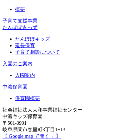
概要
子育て支援事業
たんぽぽきっず
たんぽぽキッズ
延長保育
子育て相談について
入園のご案内
入園案内
中濃保育園
保育園概要
社会福祉法人大和事業福祉センター
中濃キッズ保育園
〒501-3901
岐阜県関市春里町3丁目1−13
【 Google map で開く→ 】