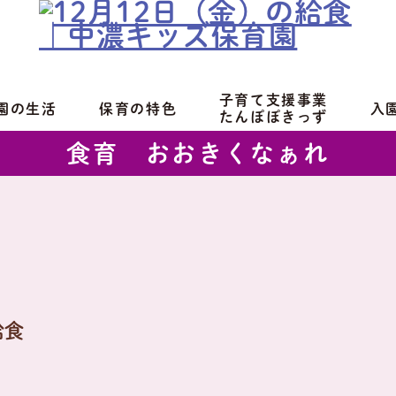
子育て支援事業
園の生活
保育の特色
入
たんぽぽきっず
食育 おおきくなぁれ
給食