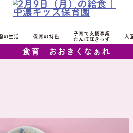
子育て支援事業
園の生活
保育の特色
入
たんぽぽきっず
食育 おおきくなぁれ
食