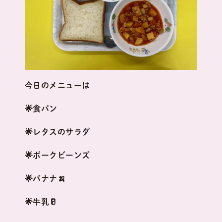
今日のメニューは
🌟食パン
🌟レタスのサラダ
🌟ポークビーンズ
🌟バナナ🍌
🌟牛乳🥛