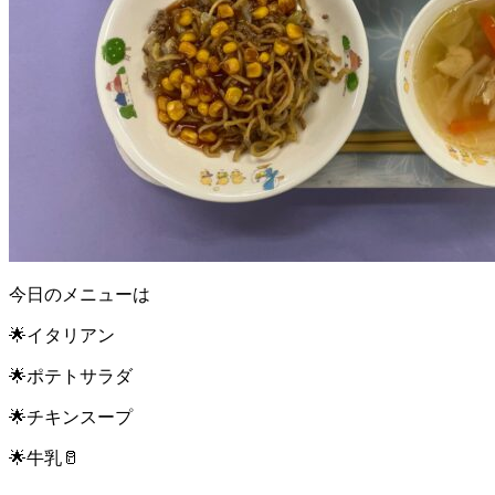
今日のメニューは
🌟イタリアン
🌟ポテトサラダ
🌟チキンスープ
🌟牛乳🥛