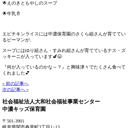
🌟えのきともやしのスープ
🌟牛乳🥛
エビチキンライスには中濃保育園のさくら組さんが育ててい
るピーマンが、
スープにはゆり組さん・すみれ組さんが育てているナス・ズ
ッキーニが入っています🍆😆
『何が入っているのかな～？』と興味津々でたくさん食べて
くれました💕
« 前の記事へ
次の記事へ »
社会福祉法人大和社会福祉事業センター
中濃キッズ保育園
〒501-3901
岐阜県関市春里町3丁目1−13