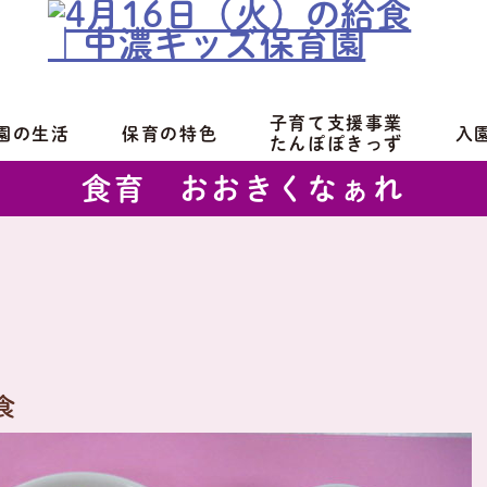
子育て支援事業
園の生活
保育の特色
入
たんぽぽきっず
食育 おおきくなぁれ
食