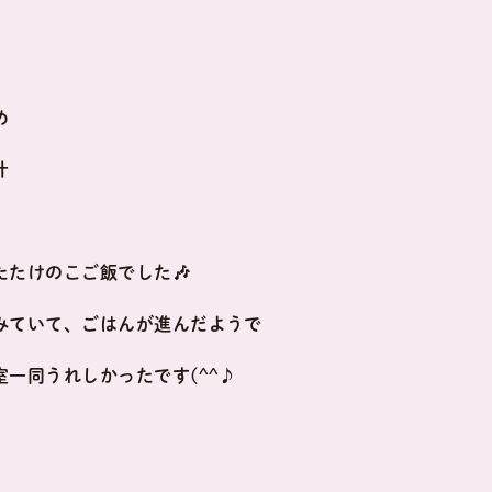
め
汁
たけのこご飯でした🎶
みていて、ごはんが進んだようで
一同うれしかったです(^^♪