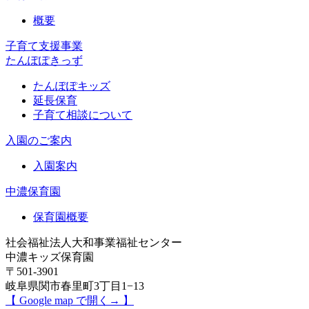
概要
子育て支援事業
たんぽぽきっず
たんぽぽキッズ
延長保育
子育て相談について
入園のご案内
入園案内
中濃保育園
保育園概要
社会福祉法人大和事業福祉センター
中濃キッズ保育園
〒501-3901
岐阜県関市春里町3丁目1−13
【 Google map で開く→ 】