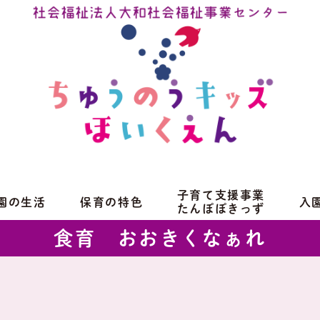
子育て支援事業
園の生活
保育の特色
入
たんぽぽきっず
食育 おおきくなぁれ