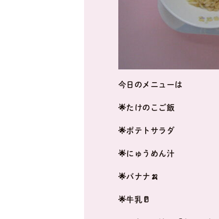
今日のメニューは
🌟たけのこご飯
🌟ポテトサラダ
🌟にゅうめん汁
🌟バナナ🍌
🌟牛乳🥛