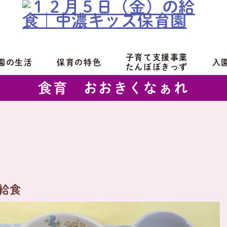
子育て支援事業
園の生活
保育の特色
入
たんぽぽきっず
食育 おおきくなぁれ
給食